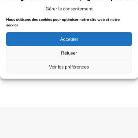
comprenant la garantie responsabilité civile,
Gérer le consentement
accordée sous certaines conditions par les
Nous utilisons des cookies pour optimiser notre site web et notre
compagnies d’assurance.
service.
Le coût d’une telle assurance peut être ainsi
Accepter
rapidement élevé.
Refuser
Voir les préférences
Demander un devis