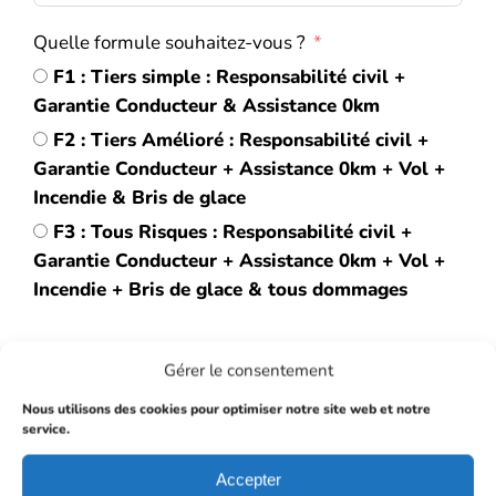
Quelle formule souhaitez-vous ?
F1 : Tiers simple : Responsabilité civil +
Garantie Conducteur & Assistance 0km
F2 : Tiers Amélioré : Responsabilité civil +
Garantie Conducteur + Assistance 0km + Vol +
Incendie & Bris de glace
F3 : Tous Risques : Responsabilité civil +
Garantie Conducteur + Assistance 0km + Vol +
Incendie + Bris de glace & tous dommages
En cochant cette case, vous donnez votre
Gérer le consentement
accord pour que notre société traite votre
demande de devis en assurance,
Nous utilisons des cookies pour optimiser notre site web et notre
service.
conformément à notre
politique de
confidentialité des données personnelles
.
Accepter