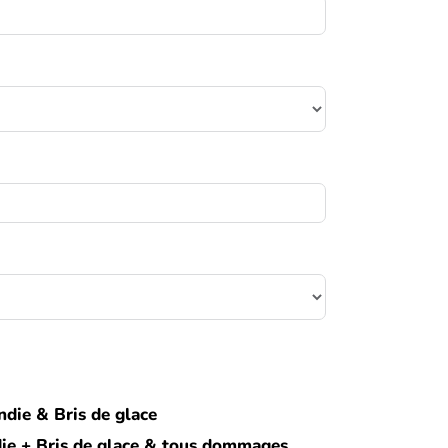
endie & Bris de glace
ndie + Bris de glace & tous dommages