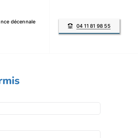
nce décennale
04 11 81 98 55
rmis