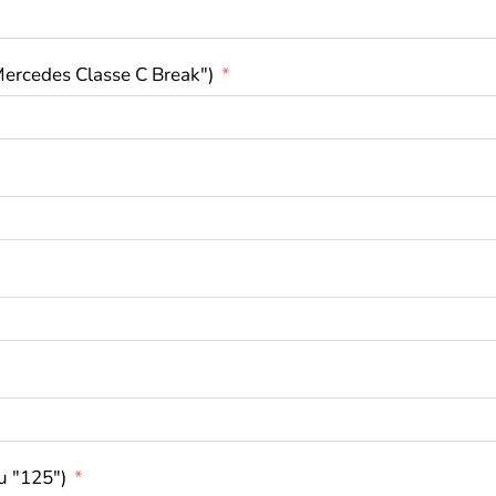
Mercedes Classe C Break")
u "125")