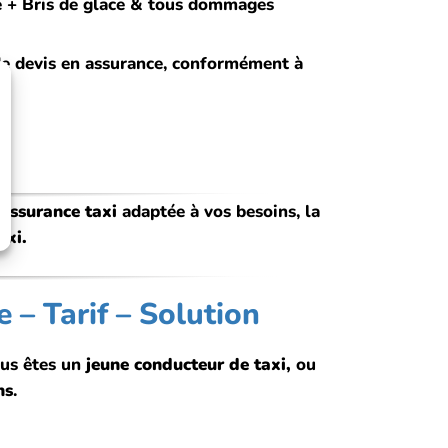
ie + Bris de glace & tous dommages
de devis en assurance, conformément à
 assurance taxi
adaptée à vos besoins, la
axi.
 – Tarif – Solution
vous êtes un
jeune conducteur de taxi,
ou
ns
.