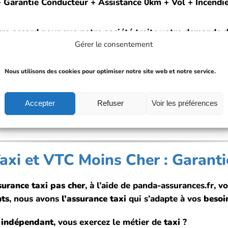
il + Garantie Conducteur + Assistance 0km + Vol + Incend
tre accord pour que notre société traite votre demande 
Gérer le consentement
 données personnelles
.
Nous utilisons des cookies pour optimiser notre site web et notre service.
> VALIDER >
Accepter
Refuser
Voir les préférences
assurance VTC
qui vous propose un
comparatif
de
devis
C
de panda assurances s’adresse
aux professionnels du t
xi et VTC Moins Cher : Garantie
surance taxi pas cher
, à l’aide de panda-assurances.fr, 
nts
, nous avons
l’assurance taxi
qui s’adapte à vos
besoi
 indépendant
, vous exercez le métier de
taxi
?