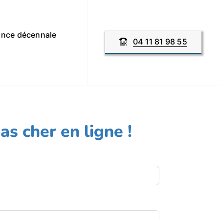
nce décennale
04 11 81 98 55
s cher en ligne !