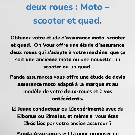
deux roues : Moto –
scooter et quad.
Obtenez votre étude d’
assurance moto
,
scooter
et
quad
. On Vous
offre
une étude
d’assurance
deux roues
qui s’adapte à votre
machine
, que ça
soit une
ancienne moto
ou une
nouvelle
, un
scooter
ou un
quad.
Panda assurances vous offre une étude de
devis
assurance moto
adapté à
la marque
et au
modèle
de votre
deux-roues
et à
vos
antécédents.
☑ Jeune conducteur
ou ☑
expérimenté
avec du
☑
bonus
ou ☑
malus
, et même si vous êtes
☑
résiliés
par votre ancien assureur ?
Panda Assurances
est là pour proposer un