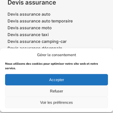
Devis assurance
Devis assurance auto
Devis assurance auto temporaire
Devis assurance moto
Devis assurance taxi
Devis assurance camping-car
Devis assurance décennale
Gérer le consentement
Devis assurance décès
Devis assurance habitation
Nous utilisons des cookies pour optimiser notre site web et notre
Devis assurance obsèques
service.
Devis assurance prêt
Accepter
Devis assurance scooter
Refuser
Assurance auto
Voir les préférences
Assurance auto taxi