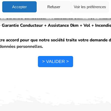
Accepter
Refuser
Voir les préférences
l + Garantie Conducteur & Assistance 0km
vil + Garantie Conducteur + Assistance 0km + Vol + Incen
il + Garantie Conducteur + Assistance 0km + Vol + Incend
tre accord pour que notre société traite votre demande 
 données personnelles
.
> VALIDER >