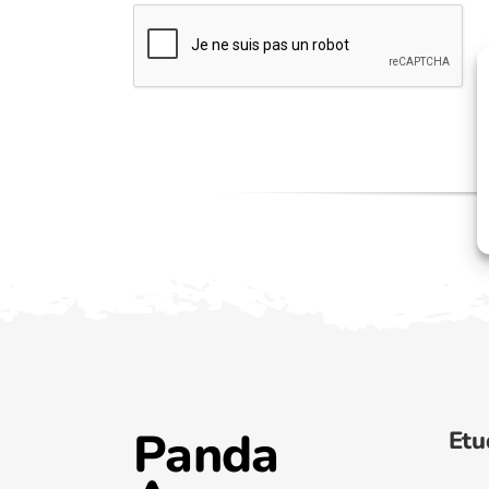
Panda
Etu