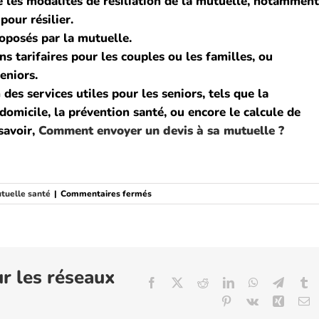
re les modalités de résiliation de la mutuelle, notamment
pour résilier.
roposés par la mutuelle.
s tarifaires pour les couples ou les familles, ou
eniors.
des services utiles pour les seniors, tels que la
 domicile, la prévention santé, ou encore le calcule de
savoir,
Comment envoyer un devis à sa mutuelle ?
sur
utuelle santé
|
Commentaires fermés
Quelle
mutuelle
santé
souscrire
pour
un
ur les réseaux
Facebook
X
Reddit
LinkedIn
WhatsApp
Telegr
T
seniors
?
Pinterest
Vk
Xing
E