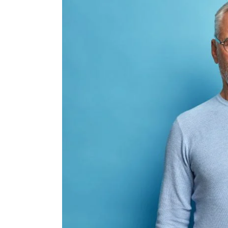
l'image
agrandie