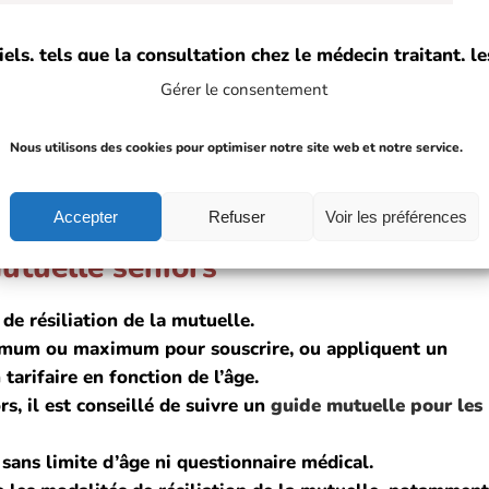
els, tels que la consultation chez le médecin traitant, le
Gérer le consentement
re prise en charge des frais courants, tels que les
Nous utilisons des cookies pour optimiser notre site web et notre service.
mboursements élevés pour les dépenses importantes,
reils auditifs, les cures thermales, etc.
Accepter
Refuser
Voir les préférences
utuelle seniors
 de résiliation de la mutuelle.
imum ou maximum pour souscrire, ou appliquent un
arifaire en fonction de l’âge.
s, il est conseillé de suivre un
guide mutuelle pour les
sans limite d’âge ni questionnaire médical.