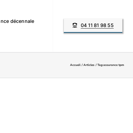
nce décennale
04 11 81 98 55
Accueil
Articles
Tag:
assurance tpm