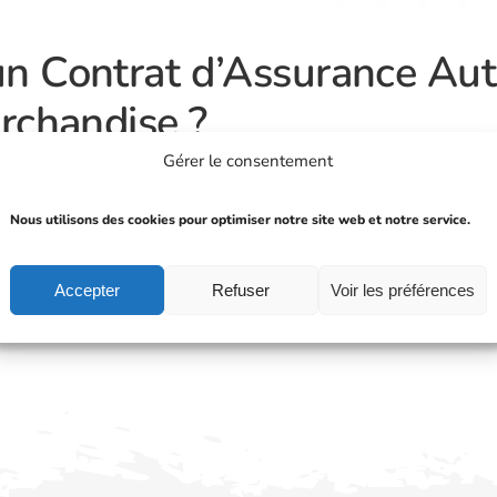
n Contrat d’Assurance Aut
rchandise ?
Gérer le consentement
ansporteurs L'assurance auto pour les transporteurs de 
. En effet, ce type d'assurance est conçu pour couvrir le
Nous utilisons des cookies pour optimiser notre site web et notre service.
ionnettes utilitaires ou de poids lourds. Les transporteur
Accepter
Refuser
Voir les préférences