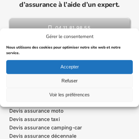
d’assurance à l’aide d’un expert.
04 11 81 98 55
Gérer le consentement
Nous utilisons des cookies pour optimiser notre site web et notre
ouscrire une assurance VTC moins chère en 20
le Journal de l'assurance
service.
Accepter
Devis assurance
Refuser
Devis assurance auto
Voir les préférences
Devis assurance auto temporaire
Devis assurance moto
Devis assurance taxi
Devis assurance camping-car
Devis assurance décennale