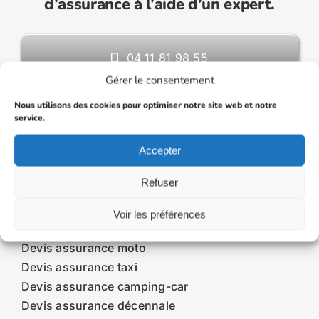
d’assurance à l’aide d’un expert.
04 11 81 98 55
Gérer le consentement
Nous utilisons des cookies pour optimiser notre site web et notre
ouscrire une assurance VTC moins chère en 20
le Journal de l'assurance
service.
Accepter
Devis assurance
Refuser
Devis assurance auto
Voir les préférences
Devis assurance auto temporaire
Devis assurance moto
Devis assurance taxi
Devis assurance camping-car
Devis assurance décennale