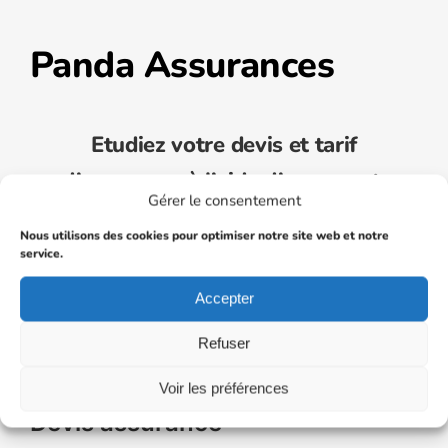
Panda Assurances
Etudiez votre devis et tarif
d’assurance à l’aide d’un expert.
Gérer le consentement
Nous utilisons des cookies pour optimiser notre site web et notre
service.
04 11 81 98 55
Accepter
uscrire une assurance VTC moins chère en 20
le Journal de l'assurance
Refuser
Voir les préférences
Devis assurance