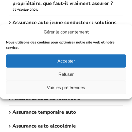
propriétaire, que faut-il vraiment assurer ?
27 février 2026
Assurance auto jeune conducteur : solutions
et astuces pour payer moins cher
Gérer le consentement
26 février 2026
Nous utilisons des cookies pour optimiser notre site web et notre
service.
Devis assurance auto Rapide
Accepter
Assurance auto taxi
Refuser
Assurance auto de luxe
Voir les préférences
Assurance auto au kilomètre
Assurance temporaire auto
Assurance auto alcoolémie