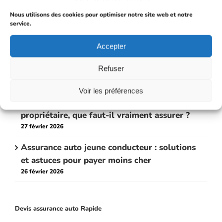
Comment s’assurer après annulation du
Nous utilisons des cookies pour optimiser notre site web et notre
permis de conduire ?
service.
28 avril 2026
Accepter
Assurance décennale électricien : comment
Refuser
choisir son contrat sur mesure ?
13 avril 2026
Voir les préférences
Assurance habitation : locataire et
propriétaire, que faut-il vraiment assurer ?
27 février 2026
Assurance auto jeune conducteur : solutions
et astuces pour payer moins cher
26 février 2026
Devis assurance auto Rapide