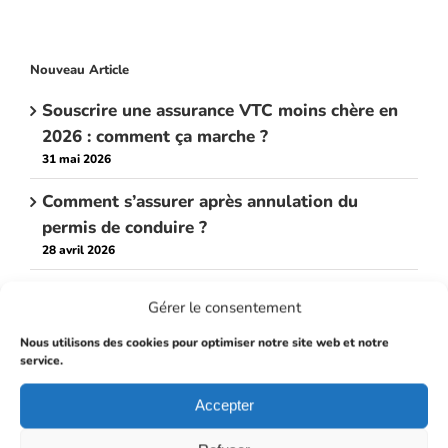
Nouveau Article
Souscrire une assurance VTC moins chère en
2026 : comment ça marche ?
31 mai 2026
Comment s’assurer après annulation du
permis de conduire ?
28 avril 2026
Assurance décennale électricien : comment
Gérer le consentement
choisir son contrat sur mesure ?
13 avril 2026
Nous utilisons des cookies pour optimiser notre site web et notre
service.
Assurance habitation : locataire et
Accepter
propriétaire, que faut-il vraiment assurer ?
27 février 2026