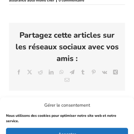
assurance auto moins cher
|
0 commentaire
Partagez cette articles sur
les réseaux sociaux avec vos
amis :
Facebook
X
Reddit
LinkedIn
WhatsApp
Telegram
Tumblr
Pinterest
Vk
Xing
Email
Gérer le consentement
À propos de l'auteur :
Panda assurances
Nous utilisons des cookies pour optimiser notre site web et notre
service.