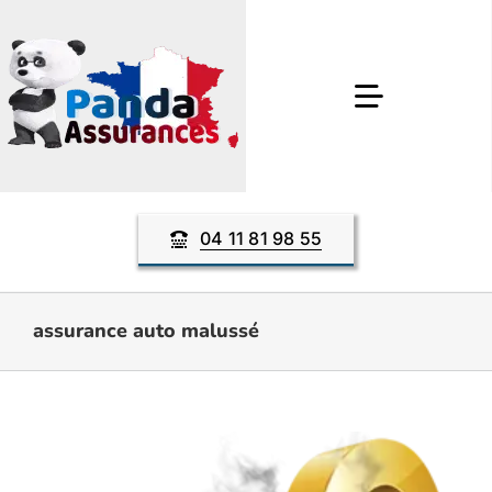
Passer
au
contenu
Toggle
Navigatio
Assurance auto
04 11 81 98 55
Assurance moto
assurance auto malussé
Assurance habitation
Assurance décennale
Autres Produits