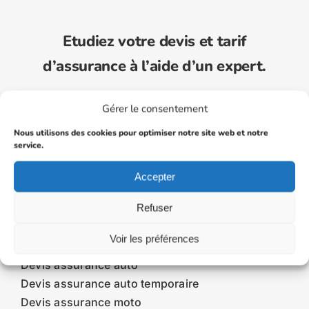
Etudiez votre devis et tarif
d’assurance à l’aide d’un expert.
Gérer le consentement
04 11 81 98 55
Nous utilisons des cookies pour optimiser notre site web et notre
service.
scrire une assurance VTC moins chère en 202
le Journal de l'assurance
Accepter
Refuser
Devis assurance
Voir les préférences
Devis assurance auto
Devis assurance auto temporaire
Devis assurance moto