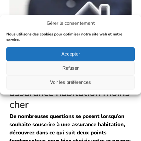
Gérer le consentement
Nous utilisons des cookies pour optimiser notre site web et notre
service.
Accepter
Refuser
Comment souscrire une
Voir les préférences
assurance habitation moins
cher
De nombreuses questions se posent lorsqu’on
souhaite souscrire à une assurance habitation,
découvrez dans ce qui suit deux points
fondamentaux pour bien choisir votre assurance