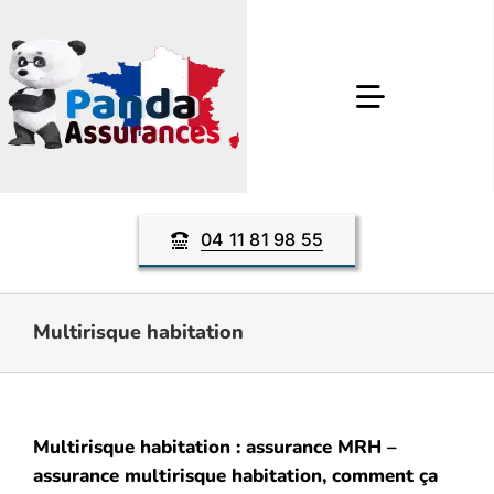
Passer
au
contenu
Toggle
Navigatio
Assurance auto
04 11 81 98 55
Assurance moto
Multirisque habitation
Assurance habitation
Assurance décennale
Multirisque habitation : assurance MRH –
assurance multirisque habitation, comment ça
Autres Produits