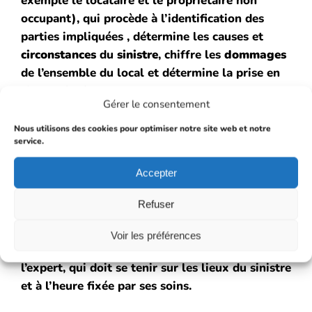
exemple le locataire et le propriétaire non
occupant), qui procède à l’identification des
parties impliquées , détermine les causes et
circonstances
du
sinistre
, chiffre les
dommages
de l’ensemble du local et détermine la prise en
charge de chaque assurance.
Gérer le consentement
Nous utilisons des cookies pour optimiser notre site web et notre
Son rapport d’expertise reste
service.
opposable aux assureurs
Accepter
concernés.
Refuser
C’est pour cela, que toute personne concernée
Voir les préférences
devra être présente lors de la réunion de
l’expert, qui doit se tenir sur les lieux du sinistre
et à l’heure fixée par ses soins.