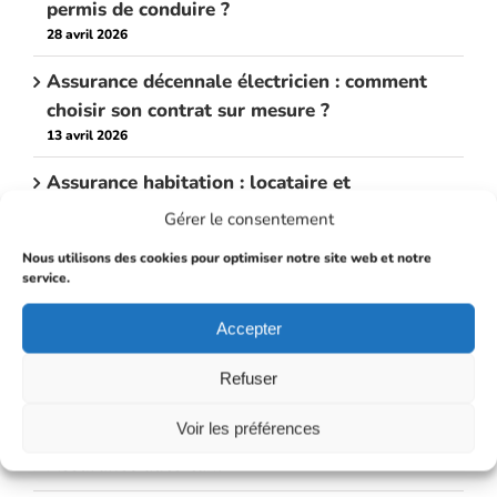
permis de conduire ?
28 avril 2026
Assurance décennale électricien : comment
choisir son contrat sur mesure ?
13 avril 2026
Assurance habitation : locataire et
propriétaire, que faut-il vraiment assurer ?
Gérer le consentement
27 février 2026
Nous utilisons des cookies pour optimiser notre site web et notre
service.
Assurance auto jeune conducteur : solutions
et astuces pour payer moins cher
Accepter
26 février 2026
Refuser
Devis assurance auto Rapide
Voir les préférences
Assurance auto taxi