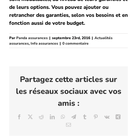
de leurs options.
Vous pouvez ajouter ou
retrancher des garanties, selon vos besoins et en
fonction aussi de votre budget.
Par
Panda assurances
|
septembre 23rd, 2016
|
Actualités
assurances
,
Info assurances
|
0 commentaire
Partagez cette articles sur
les réseaux sociaux avec vos
amis :
Facebook
X
Reddit
LinkedIn
WhatsApp
Telegram
Tumblr
Pinterest
Vk
Xing
Email